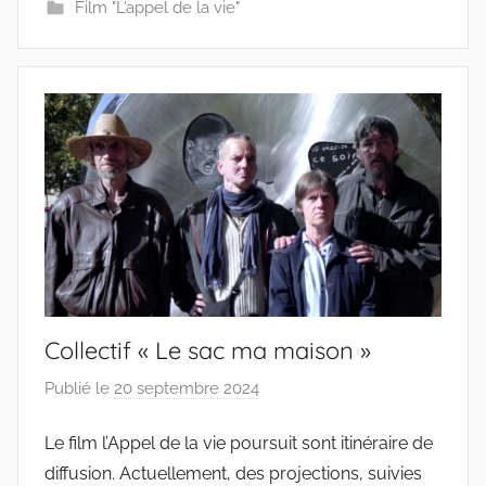
t
Film "L’appel de la vie"
i
f
s
Collectif « Le sac ma maison »
Publié le
20 septembre 2024
p
a
Le film l’Appel de la vie poursuit sont itinéraire de
r
diffusion. Actuellement, des projections, suivies
c