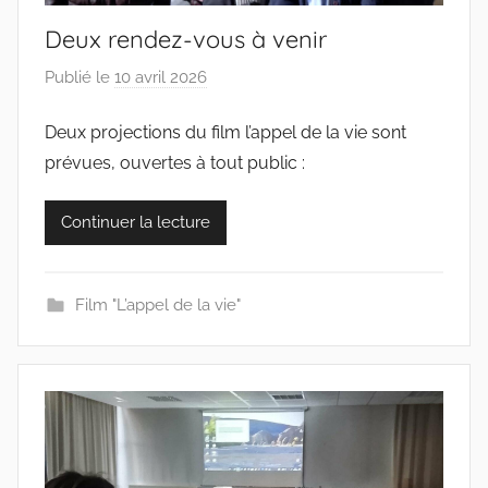
Deux rendez-vous à venir
Publié le
10 avril 2026
p
a
Deux projections du film l’appel de la vie sont
r
prévues, ouvertes à tout public :
c
o
l
Continuer la lecture
l
e
c
Film "L’appel de la vie"
t
i
f
s