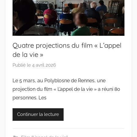
Quatre projections du film « L’appel
de la vie »
Publié le
4 avril 2026
p
a
Le 5 mars, au Polyblosne de Rennes, une
r
projection du film « L’appel de la vie » a réuni 80
c
o
personnes. Les
l
l
Continuer la lecture
e
c
t