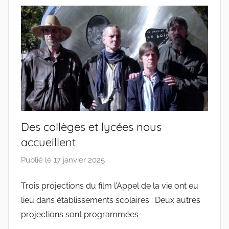
s
Des collèges et lycées nous
accueillent
Publié le
17 janvier 2025
p
a
Trois projections du film l’Appel de la vie ont eu
r
lieu dans établissements scolaires : Deux autres
c
o
projections sont programmées
l