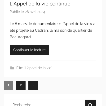
L’Appel de la vie continue
Publié le
26 avril 2024
p
a
Le 8 mars, le documentaire « L’Appel de la vie » a
r
été projeté au Cadran, la maison de quartier de
c
o
Beauregard.
l
l
Continuer la lecture
e
c
t
Film "L’appel de la vie"
i
f
Pagination
Articles
1
2
»
s
suivants
des
publications