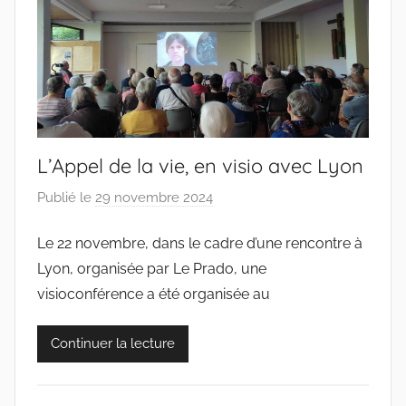
L’Appel de la vie, en visio avec Lyon
Publié le
29 novembre 2024
p
a
Le 22 novembre, dans le cadre d’une rencontre à
r
Lyon, organisée par Le Prado, une
c
o
visioconférence a été organisée au
l
l
Continuer la lecture
e
c