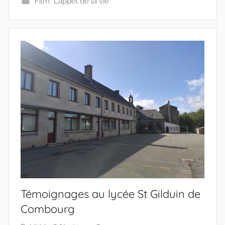
Film "L’appel de la vie"
i
f
s
Témoignages au lycée St Gilduin de
Combourg