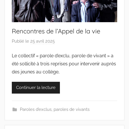
Rencontres de l’Appel de la vie
Publié le
25 avril 2025
p
a
Le collectif « parole d’exclu, parole de vivant » a
r
été sollicité à trois reprises pour intervenir auprès
c
o
des jeunes au collège,
l
l
Continuer la lecture
e
c
t
Paroles d’exclus, paroles de vivants
i
f