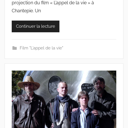
projection du film « L’appel de la vie » à
c
o
Chantepie. Un
l
l
Continuer la lecture
e
c
t
Film "L’appel de la vie"
i
f
s