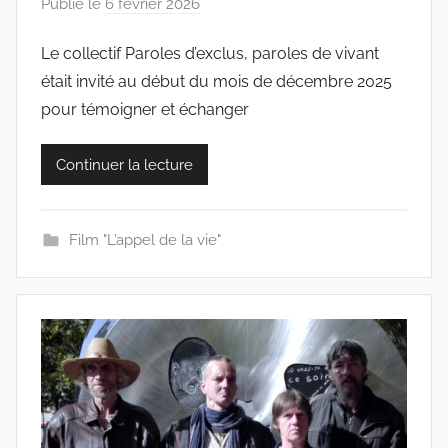
Publié le
6 février 2026
p
a
Le collectif Paroles d’exclus, paroles de vivant
r
était invité au début du mois de décembre 2025
c
o
pour témoigner et échanger
l
l
Continuer la lecture
e
c
t
Film "L’appel de la vie"
i
f
s