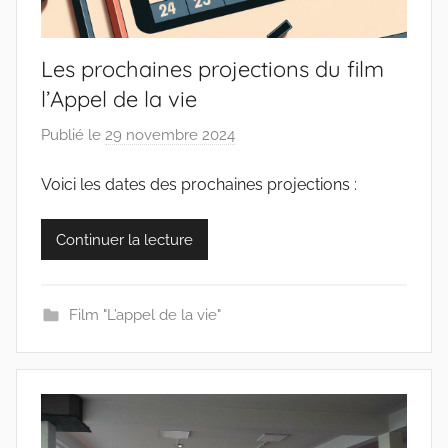
Les prochaines projections du film
l’Appel de la vie
Publié le
29 novembre 2024
p
a
Voici les dates des prochaines projections :
r
c
o
Continuer la lecture
l
l
Film "L’appel de la vie"
e
c
t
i
f
s