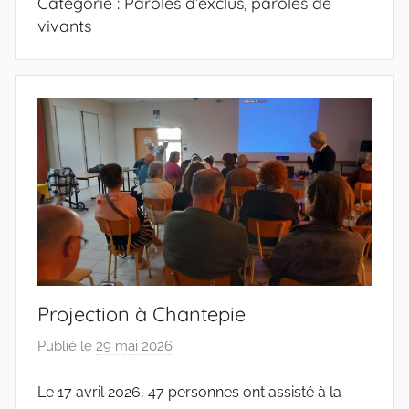
Catégorie :
Paroles d’exclus, paroles de
vivants
Projection à Chantepie
Publié le
29 mai 2026
p
a
Le 17 avril 2026, 47 personnes ont assisté à la
r