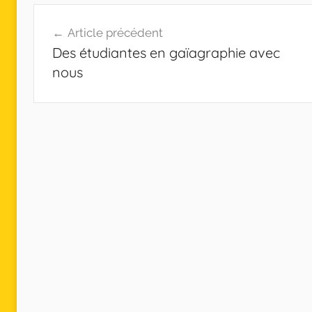
Navigation
Article précédent
de
Des étudiantes en gaïagraphie avec
l’article
nous