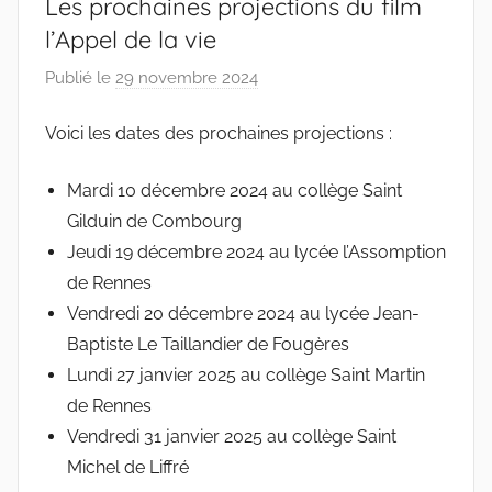
Les prochaines projections du film
l’Appel de la vie
Publié le
29 novembre 2024
p
a
Voici les dates des prochaines projections :
r
c
Mardi 10 décembre 2024 au collège Saint
o
Gilduin de Combourg
l
l
Jeudi 19 décembre 2024 au lycée l’Assomption
e
de Rennes
c
Vendredi 20 décembre 2024 au lycée Jean-
t
Baptiste Le Taillandier de Fougères
i
Lundi 27 janvier 2025 au collège Saint Martin
f
de Rennes
s
Vendredi 31 janvier 2025 au collège Saint
Michel de Liffré