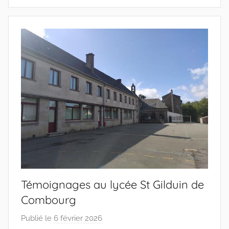
i
f
s
Témoignages au lycée St Gilduin de
Combourg
Publié le
6 février 2026
p