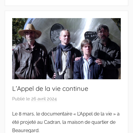
i
f
s
L’Appel de la vie continue
Publié le
26 avril 2024
p
a
Le 8 mars, le documentaire « L’Appel de la vie » a
r
été projeté au Cadran, la maison de quartier de
c
o
Beauregard.