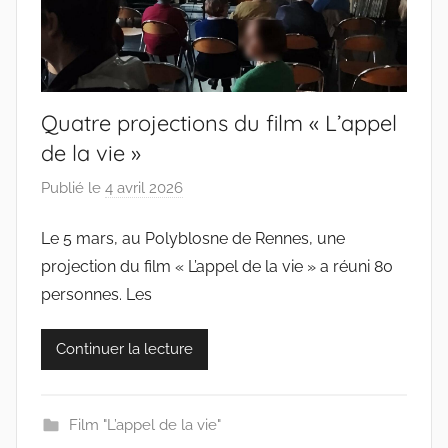
Quatre projections du film « L’appel
de la vie »
Publié le
4 avril 2026
p
a
Le 5 mars, au Polyblosne de Rennes, une
r
projection du film « L’appel de la vie » a réuni 80
c
o
personnes. Les
l
l
Continuer la lecture
e
c
t
Film "L’appel de la vie"