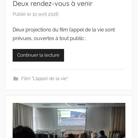
Deux rendez-vous à venir
Publié le
10 avril 2026
p
a
Deux projections du film l’appel de la vie sont
r
prévues, ouvertes à tout public :
c
o
l
Continuer la lecture
l
e
c
Film "L’appel de la vie"
t
i
f
s