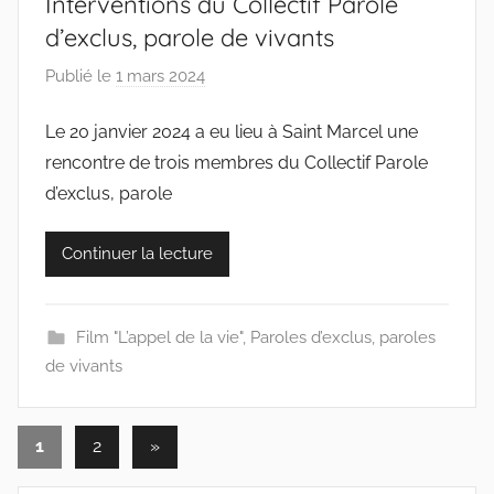
Interventions du Collectif Parole
d’exclus, parole de vivants
Publié le
1 mars 2024
p
a
Le 20 janvier 2024 a eu lieu à Saint Marcel une
r
rencontre de trois membres du Collectif Parole
c
o
d’exclus, parole
l
l
Continuer la lecture
e
c
t
Film "L’appel de la vie"
,
Paroles d’exclus, paroles
i
de vivants
f
s
Pagination
Articles
1
2
»
suivants
des