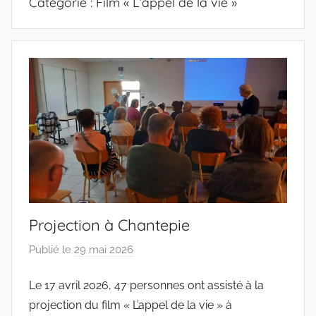
Catégorie :
Film « L’appel de la vie »
Projection à Chantepie
Publié le
29 mai 2026
p
a
Le 17 avril 2026, 47 personnes ont assisté à la
r
projection du film « L’appel de la vie » à
c