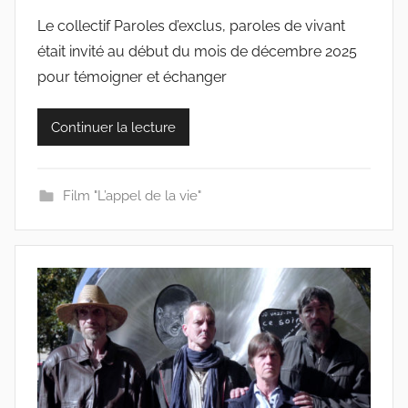
a
Le collectif Paroles d’exclus, paroles de vivant
r
était invité au début du mois de décembre 2025
c
o
pour témoigner et échanger
l
l
Continuer la lecture
e
c
t
Film "L’appel de la vie"
i
f
s