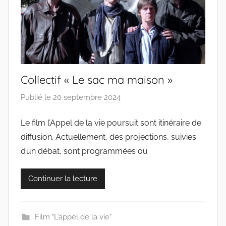
Collectif « Le sac ma maison »
Publié le
20 septembre 2024
p
a
Le film l’Appel de la vie poursuit sont itinéraire de
r
diffusion. Actuellement, des projections, suivies
c
o
d’un débat, sont programmées ou
l
l
Continuer la lecture
e
c
t
Film "L’appel de la vie"