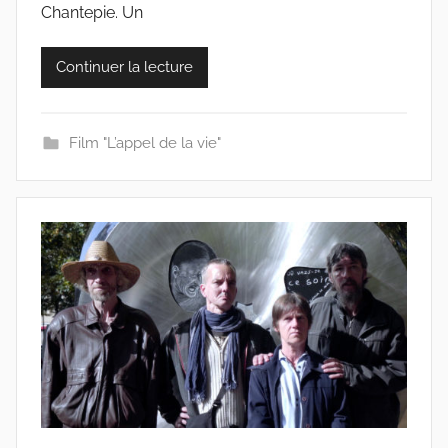
o
Chantepie. Un
l
l
Continuer la lecture
e
c
t
Film "L’appel de la vie"
i
f
s