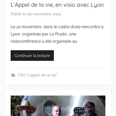
L’Appel de la vie, en visio avec Lyon
Publié le
29 novembre 2024
p
a
Le 22 novembre, dans le cadre d’une rencontre à
r
Lyon, organisée par Le Prado, une
c
o
visioconférence a été organisée au
l
l
Continuer la lecture
e
c
t
Film "L’appel de la vie"
i
f
s