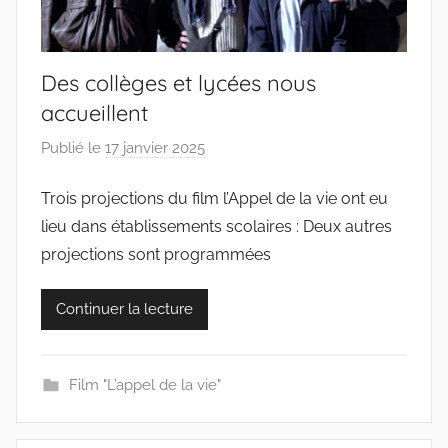
Des collèges et lycées nous
accueillent
Publié le
17 janvier 2025
p
a
Trois projections du film l’Appel de la vie ont eu
r
lieu dans établissements scolaires : Deux autres
c
o
projections sont programmées
l
l
Continuer la lecture
e
c
t
Film "L’appel de la vie"
i
f