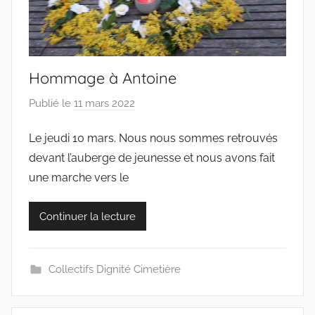
Hommage à Antoine
Publié le
11 mars 2022
p
a
Le jeudi 10 mars. Nous nous sommes retrouvés
r
devant l’auberge de jeunesse et nous avons fait
c
o
une marche vers le
l
l
Continuer la lecture
e
c
t
Collectifs Dignité Cimetière
i
f