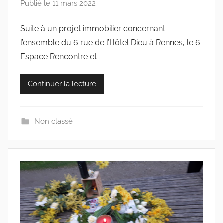
Publié le
11 mars 2022
p
a
Suite à un projet immobilier concernant
r
l’ensemble du 6 rue de l’Hôtel Dieu à Rennes, le 6
c
o
Espace Rencontre et
l
l
Continuer la lecture
e
c
t
Non classé
i
f
s