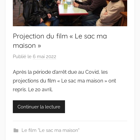
Projection du film « Le sac ma
maison »
Publié le
6 mai 2022
p
a
Après la période d’arrêt due au Covid, les
r
projections du film « Le sac ma maison » ont
c
o
repris. Le 20 avril,
l
l
Continuer la lecture
e
c
t
Le film "Le sac ma maison"
i