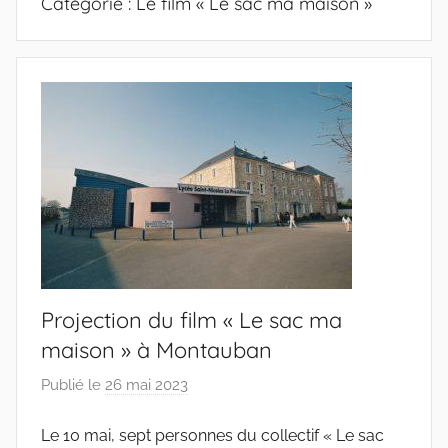
Catégorie :
Le film « Le sac ma maison »
Projection du film « Le sac ma
maison » à Montauban
Publié le
26 mai 2023
p
a
Le 10 mai, sept personnes du collectif « Le sac
r