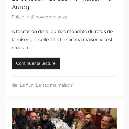
Auray
Publié le
18 novembre 2022
p
a
A l’occasion de la journée mondiale du refus de
r
la misère, le collectif « Le sac ma maison » s’est
c
o
rendu à
l
l
Continuer la lecture
e
c
t
Le film "Le sac ma maison"
i
f
s