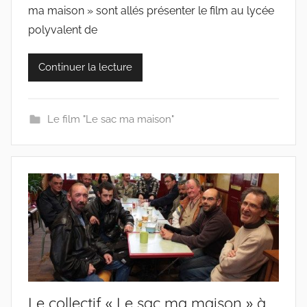
ma maison » sont allés présenter le film au lycée
c
o
polyvalent de
l
l
Continuer la lecture
e
c
t
Le film "Le sac ma maison"
i
f
s
Le collectif « Le sac ma maison » à