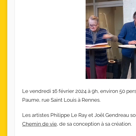
r
c
o
l
l
e
c
t
i
f
s
Le vendredi 16 février 2024 à 9h, environ 50 pe
Paume, rue Saint Louis à Rennes.
Les artistes Philippe Le Ray et Joël Gendreau so
Chemin de vie
, de sa conception à sa création.