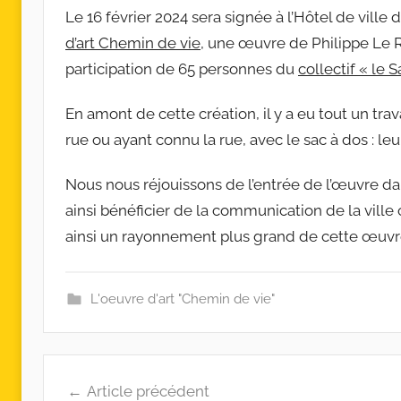
Le 16 février 2024 sera signée à l’Hôtel de vil
r
c
d’art Chemin de vie
, une œuvre de Philippe Le R
o
participation de 65 personnes du
collectif « le
l
l
En amont de cette création, il y a eu tout un tr
e
rue ou ayant connu la rue, avec le sac à dos : leur
c
t
Nous nous réjouissons de l’entrée de l’œuvre dan
i
ainsi bénéficier de la communication de la vill
f
ainsi un rayonnement plus grand de cette œuvre 
s
L'oeuvre d'art "Chemin de vie"
Navigation
Article précédent