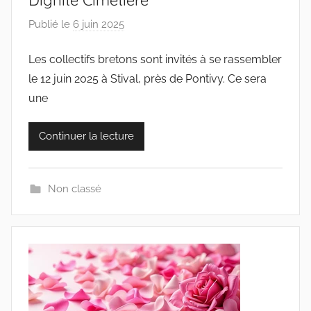
Publié le
6 juin 2025
p
a
Les collectifs bretons sont invités à se rassembler
r
le 12 juin 2025 à Stival, près de Pontivy. Ce sera
c
o
une
l
l
Continuer la lecture
e
c
t
Non classé
i
f
s