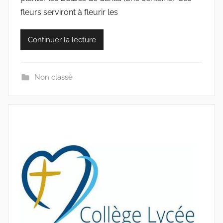
o
fleurs serviront à fleurir les
l
l
Continuer la lecture
e
c
t
Non classé
i
f
s