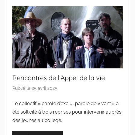
s
Rencontres de l’Appel de la vie
Publié le
25 avril 2025
p
a
Le collectif « parole d’exclu, parole de vivant » a
r
été sollicité à trois reprises pour intervenir auprès
c
o
des jeunes au collège,
l