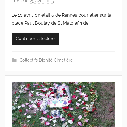
Publié le
25 avril 2025
p
a
Le 10 avril, on était 6 de Rennes pour aller sur la
r
place Paul Boulay de St Malo afin de
c
o
l
Continuer la lecture
l
e
c
Collectifs Dignité Cimetière
t
i
f
s