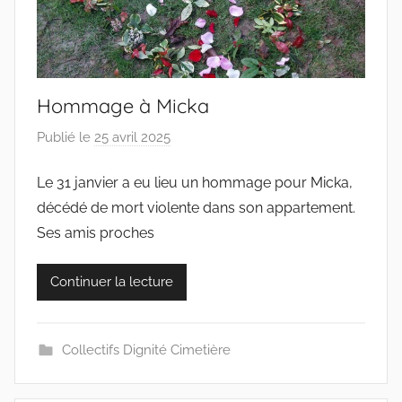
Hommage à Micka
Publié le
25 avril 2025
p
a
Le 31 janvier a eu lieu un hommage pour Micka,
r
décédé de mort violente dans son appartement.
c
o
Ses amis proches
l
l
Continuer la lecture
e
c
t
Collectifs Dignité Cimetière
i
f