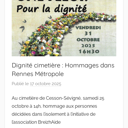
Dignité cimetière : Hommages dans
Rennes Métropole
Publié le
17 octobre 2025
p
a
Au cimetière de Cesson-Sévigné, samedi 25
r
octobre à 14h, hommage aux personnes
c
o
décidées dans l’isolement à l’initiative de
l
l’association BreizhAide