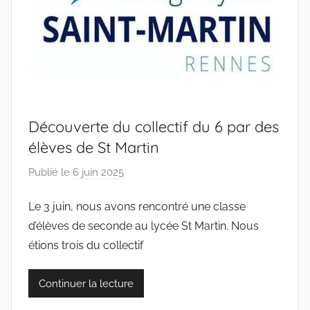
Découverte du collectif du 6 par des
élèves de St Martin
Publié le
6 juin 2025
p
a
Le 3 juin, nous avons rencontré une classe
r
d’élèves de seconde au lycée St Martin. Nous
c
o
étions trois du collectif
l
l
Continuer la lecture
e