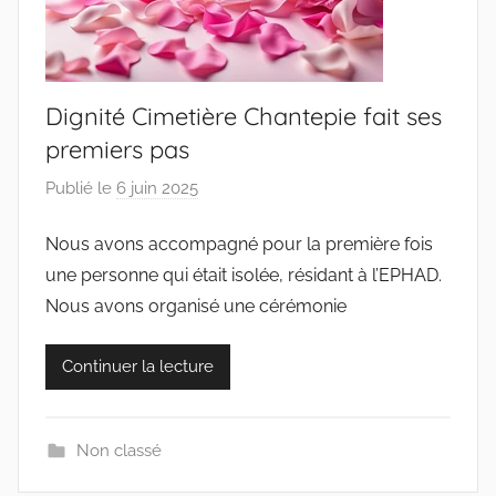
Dignité Cimetière Chantepie fait ses
premiers pas
Publié le
6 juin 2025
p
a
Nous avons accompagné pour la première fois
r
une personne qui était isolée, résidant à l’EPHAD.
c
o
Nous avons organisé une cérémonie
l
l
Continuer la lecture
e
c
t
Non classé
i