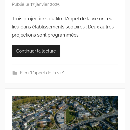
Publié le
17 janvier 2025
p
a
Trois projections du film l’Appel de la vie ont eu
r
lieu dans établissements scolaires : Deux autres
c
o
projections sont programmées
l
l
Continuer la lecture
e
c
t
Film "L’appel de la vie"
i
f
s