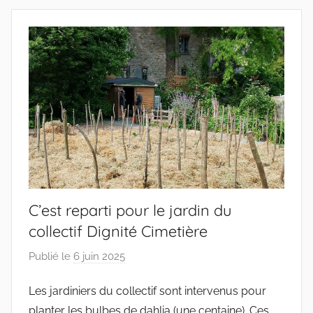
f
s
C’est reparti pour le jardin du
collectif Dignité Cimetière
Publié le
6 juin 2025
p
a
Les jardiniers du collectif sont intervenus pour
r
planter les bulbes de dahlia (une centaine). Ces
c