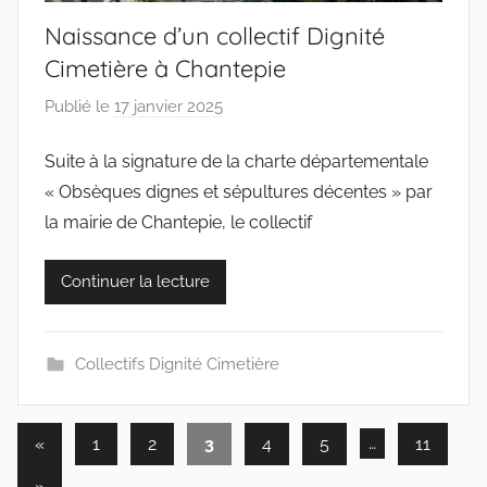
Naissance d’un collectif Dignité
Cimetière à Chantepie
Publié le
17 janvier 2025
p
a
Suite à la signature de la charte départementale
r
« Obsèques dignes et sépultures décentes » par
c
o
la mairie de Chantepie, le collectif
l
l
Continuer la lecture
e
c
t
Collectifs Dignité Cimetière
i
f
Pagination
Articles
«
1
2
3
4
5
…
11
s
précédents
des
Articles
»