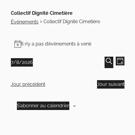
Collectif Dignité Cimetière
Collectif Dignité Cimetière
Évènements
Évènements
Il n’y a pas d’évènements à venir.
Notice
for
7
Navi
Recher
7/8/2026
Jour
de
août
Sélectionnez
Recherche
et
vues
une
2026
navigat
Jour précédent
Jour suivant
Évè
date.
de
vues
S’abonner au calendrier
Évènem